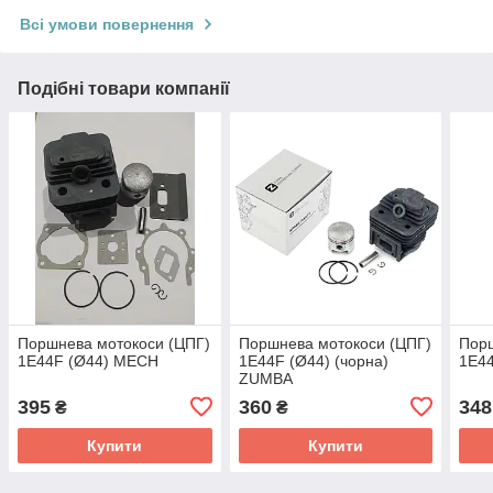
Всі умови повернення
Подібні товари компанії
Поршнева мотокоси (ЦПГ)
Поршнева мотокоси (ЦПГ)
Порш
1E44F (Ø44) MECH
1E44F (Ø44) (чорна)
1E4
ZUMBA
395
360
348
₴
₴
Купити
Купити