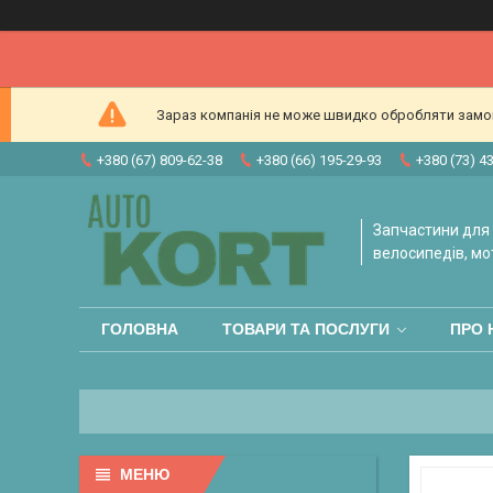
Зараз компанія не може швидко обробляти замовл
+380 (67) 809-62-38
+380 (66) 195-29-93
+380 (73) 4
Запчастини для 
велосипедів, мо
ГОЛОВНА
ТОВАРИ ТА ПОСЛУГИ
ПРО 