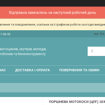
Відправка замовлень на наступний робочий день
ення та повідомлення, оскільки за її графіком роботи сьогодні вихідн
вул. Бог
31-56-53
мотоциклів, скутерів, мопедів,
тоблоків та бензоінструменту
НАС
ДОСТАВКА І ОПЛАТА
ПОВЕРНЕННЯ ТА ОБМІН
ПОРШНЕВА МОТОКОСИ (ЦПГ) 1E40