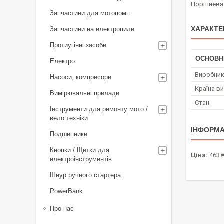
Поршнева 
Запчастини для мотопомп
ХАРАКТЕ
Запчастини на електропили
Протиугінні засоби
ОСНОВН
Електро
Виробни
Насоси, компресори
Країна в
Вимірювальні прилади
Стан
Інструменти для ремонту мото /
вело техніки
ІНФОРМА
Подшипники
Кнопки / Щетки для
Ціна:
463 
електроінструментів
Шнур ручного стартера
PowerBank
Про нас