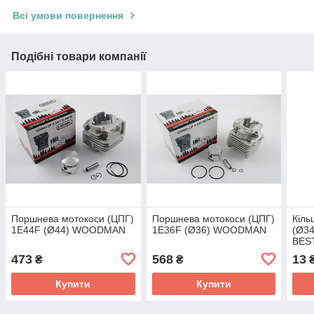
Всі умови повернення
Подібні товари компанії
Поршнева мотокоси (ЦПГ)
Поршнева мотокоси (ЦПГ)
Кіль
1E44F (Ø44) WOODMAN
1E36F (Ø36) WOODMAN
(Ø34
BEST
473
568
13
₴
₴
Купити
Купити