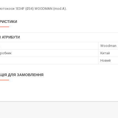
отокоси 1E34F (Ø34) WOODMAN (mod.A).
РИСТИКИ
І АТРИБУТИ
к
Woodman
иробник
Китай
Новий
ЦІЯ ДЛЯ ЗАМОВЛЕННЯ