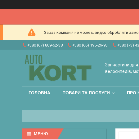
Зараз компанія не може швидко обробляти замовл
+380 (67) 809-62-38
+380 (66) 195-29-93
+380 (73) 4
Запчастини для 
велосипедів, мо
ГОЛОВНА
ТОВАРИ ТА ПОСЛУГИ
ПРО 