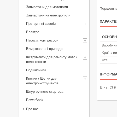
Запчастини для мотопомп
Поршень м
Запчастини на електропили
ХАРАКТЕ
Протиугінні засоби
Електро
ОСНОВН
Насоси, компресори
Виробни
Вимірювальні прилади
Країна в
Інструменти для ремонту мото /
Стан
вело техніки
Подшипники
ІНФОРМА
Кнопки / Щетки для
електроінструментів
Ціна:
53 ₴
Шнур ручного стартера
PowerBank
Про нас