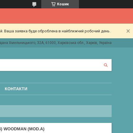
Кошик
ий. Ваша заявка буде оброблена в найближчий робочий день.
дана Хмельницького, 32А, 61000, Харківська обл., Харків, Україна
КОНТАКТИ
) WOODMAN (MOD.A)