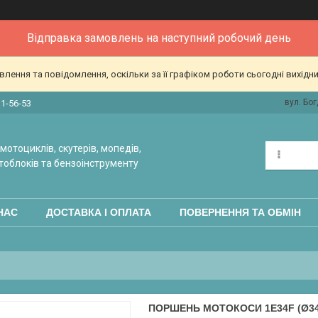
Відправка замовлень на наступний робочий день
ення та повідомлення, оскільки за її графіком роботи сьогодні вихідн
вул. Бог
31-56-53
мотоциклів, скутерів, мопедів,
тоблоків та бензоінструменту
НАС
ДОСТАВКА І ОПЛАТА
ПОВЕРНЕННЯ ТА ОБМІН
ПОРШЕНЬ МОТОКОСИ 1E34F (Ø34