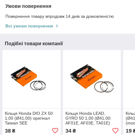
Умови повернення
Повернення товару впродовж 14 днів за домовленістю
Всі умови повернення
Подібні товари компанії
Кільця Honda DIO ZX 50
Кільця Honda LEAD,
Кіль
1,00 (Ø41,00) оригінал
GYRO 50 1,00 (Ø41,00:
(Ø41
Taiwan SEE
AF01E, AF03E, TA01E)
(mod
оригінал Taiwan SEE
38
34
19
₴
₴