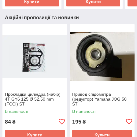
Купити
Купити
Акційні пропозиції та новинки
Прокладки циліндра (набір)
Привод спідометра
4T GY6 125 Ø 52,50 mm
(редуктор) Yamaha JOG 50
(FCCI) ST
ST
В наявності
В наявності
84
195
₴
₴
Купити
Купити