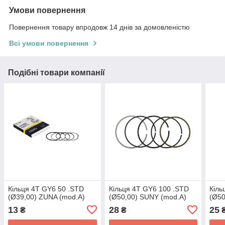
Умови повернення
Повернення товару впродовж 14 днів за домовленістю
Всі умови повернення
Подібні товари компанії
Кільця 4T GY6 50 .STD
Кільця 4T GY6 100 .STD
Кіль
(Ø39,00) ZUNA (mod.A)
(Ø50,00) SUNY (mod.A)
(Ø50
13
28
25
₴
₴