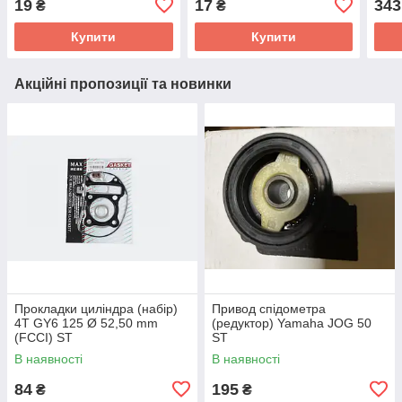
19
17
343
₴
₴
Купити
Купити
Акційні пропозиції та новинки
Прокладки циліндра (набір)
Привод спідометра
4T GY6 125 Ø 52,50 mm
(редуктор) Yamaha JOG 50
(FCCI) ST
ST
В наявності
В наявності
84
195
₴
₴