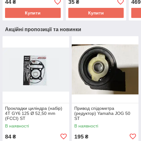
44
35
469
₴
₴
Купити
Купити
Акційні пропозиції та новинки
Прокладки циліндра (набір)
Привод спідометра
4T GY6 125 Ø 52,50 mm
(редуктор) Yamaha JOG 50
(FCCI) ST
ST
В наявності
В наявності
84
195
₴
₴