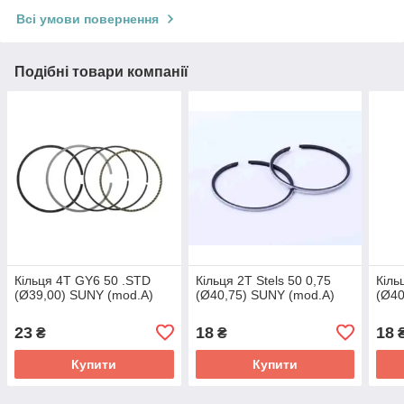
Всі умови повернення
Подібні товари компанії
Кільця 4T GY6 50 .STD
Кільця 2T Stels 50 0,75
Кіль
(Ø39,00) SUNY (mod.A)
(Ø40,75) SUNY (mod.A)
(Ø40
23
18
18
₴
₴
Купити
Купити