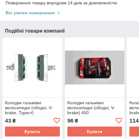
Повернення товару впродовж 14 днів за домовленістю
Всі умови повернення
Подібні товари компанії
Колодки гальмівні
Колодки гальмівні
Коло
велосипедні (ободні, V-
велосипедні (ободні, V-
вело
brake, Турист)
brake) 450
brak
43
96
114
₴
₴
Купити
Купити