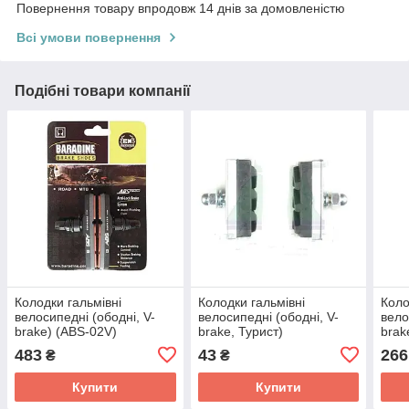
Повернення товару впродовж 14 днів за домовленістю
Всі умови повернення
Подібні товари компанії
Колодки гальмівні
Колодки гальмівні
Коло
велосипедні (ободні, V-
велосипедні (ободні, V-
вело
brake) (ABS-02V)
brake, Турист)
brak
(BARADINE) KL
483
43
266
₴
₴
Купити
Купити