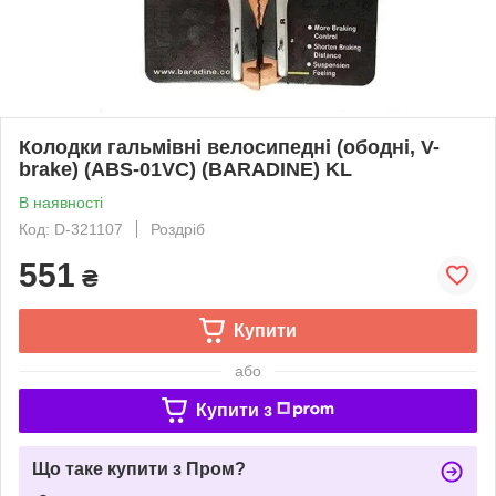
Колодки гальмівні велосипедні (ободні, V-
brake) (ABS-01VC) (BARADINE) KL
В наявності
Код: D-321107
Роздріб
551
₴
Купити
або
Купити з
Що таке купити з Пром?