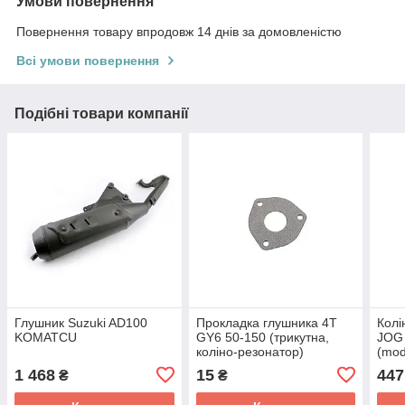
Умови повернення
Повернення товару впродовж 14 днів за домовленістю
Всі умови повернення
Подібні товари компанії
Глушник Suzuki AD100
Прокладка глушника 4T
Колі
KOMATCU
GY6 50-150 (трикутна,
JOG
коліно-резонатор)
(mod
KOMATCU
1 468
15
447
₴
₴