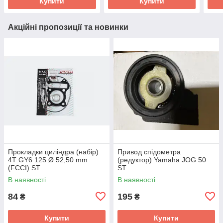
Купити
Купити
Акційні пропозиції та новинки
Прокладки циліндра (набір)
Привод спідометра
4T GY6 125 Ø 52,50 mm
(редуктор) Yamaha JOG 50
(FCCI) ST
ST
В наявності
В наявності
84
195
₴
₴
Купити
Купити