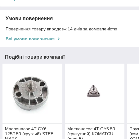
Умови повернення
Повернення товару впродовж 14 днів за домовленістю
Всі умови повернення
Подібні товари компанії
Маслонасос 4T GY6
Маслонасос 4T GY6 50
Пруж
125/150 (круглий) STEEL
(трикутний) KOMATCU
(ком
MARK
(mod.B)
KOM