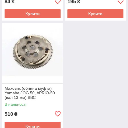
84
195
₴
₴
Купити
Купити
Маховик (обгінна муфта)
Yamaha JOG 50, APRIO-50
(вал 13 мм) BBC
В наявності
510
₴
Купити