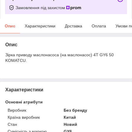
Замовлення під захистом
Опис
Характеристики
Доставка
Оплата
Умови п
Опис
Зірка приводу маслонасоса (на маслонасос) 4T GY6 50
KOMATCU.
Характеристики
Основні атрибути
Виробник
Без бренду
Країна виробник
Китай
Стан
Новий
Сумісність з маркою
GY6