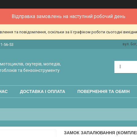
Відправка замовлень на наступний робочий день
ення та повідомлення, оскільки за її графіком роботи сьогодні вихідн
вул. Бог
31-56-53
мотоциклів, скутерів, мопедів,
тоблоків та бензоінструменту
НАС
ДОСТАВКА І ОПЛАТА
ПОВЕРНЕННЯ ТА ОБМІН
ЗАМОК ЗАПАЛЮВАННЯ (КОМПЛЕК