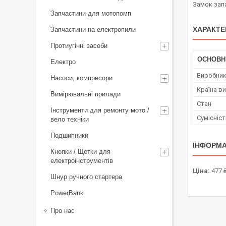
Замок зап
Запчастини для мотопомп
ХАРАКТЕ
Запчастини на електропили
Протиугінні засоби
ОСНОВН
Електро
Виробни
Насоси, компресори
Країна в
Вимірювальні прилади
Стан
Інструменти для ремонту мото /
Сумісніс
вело техніки
Подшипники
ІНФОРМА
Кнопки / Щетки для
електроінструментів
Ціна:
477 
Шнур ручного стартера
PowerBank
Про нас