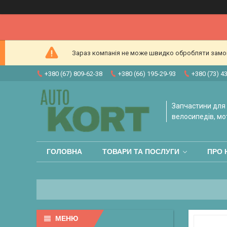
Зараз компанія не може швидко обробляти замовл
+380 (67) 809-62-38
+380 (66) 195-29-93
+380 (73) 4
Запчастини для 
велосипедів, мо
ГОЛОВНА
ТОВАРИ ТА ПОСЛУГИ
ПРО 