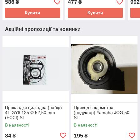
586
477
902
₴
₴
Купити
Купити
Акційні пропозиції та новинки
Прокладки циліндра (набір)
Привод спідометра
4T GY6 125 Ø 52,50 mm
(редуктор) Yamaha JOG 50
(FCCI) ST
ST
В наявності
В наявності
84
195
₴
₴