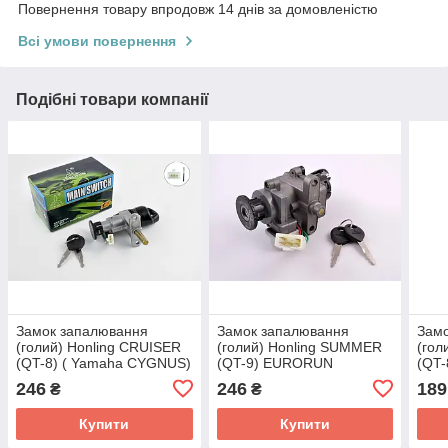
Повернення товару впродовж 14 днів за домовленістю
Всі умови повернення
Подібні товари компанії
Замок запалювання
Замок запалювання
Зам
(голий) Honling CRUISER
(голий) Honling SUMMER
(гол
(QT-8) ( Yamaha CYGNUS)
(QT-9) EURORUN
(QT-
EURORUN
JAY
246
246
189
₴
₴
Купити
Купити