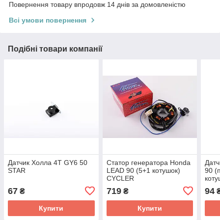
Повернення товару впродовж 14 днів за домовленістю
Всі умови повернення
Подібні товари компанії
Датчик Холла 4T GY6 50
Статор генератора Honda
Датч
STAR
LEAD 90 (5+1 котушок)
90 (
CYCLER
кот
67
719
94
₴
₴
Купити
Купити