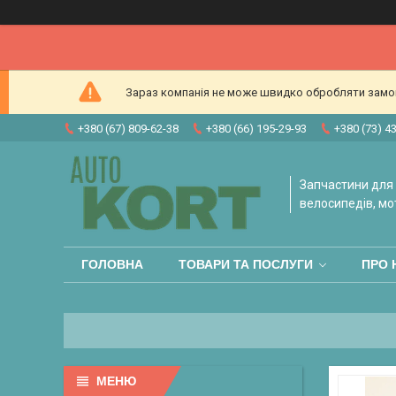
Зараз компанія не може швидко обробляти замовл
+380 (67) 809-62-38
+380 (66) 195-29-93
+380 (73) 4
Запчастини для 
велосипедів, мо
ГОЛОВНА
ТОВАРИ ТА ПОСЛУГИ
ПРО 