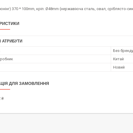
юнінг) 370 * 100mm, кріп. Ø48mm (нержавіюча сталь, овал, сріблясто-син
РИСТИКИ
І АТРИБУТИ
к
Без бренд
иробник
Китай
Новий
ЦІЯ ДЛЯ ЗАМОВЛЕННЯ
 ₴