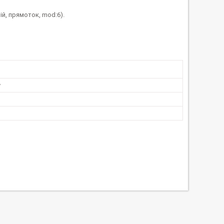
ій, прямоток, mod:6).
у