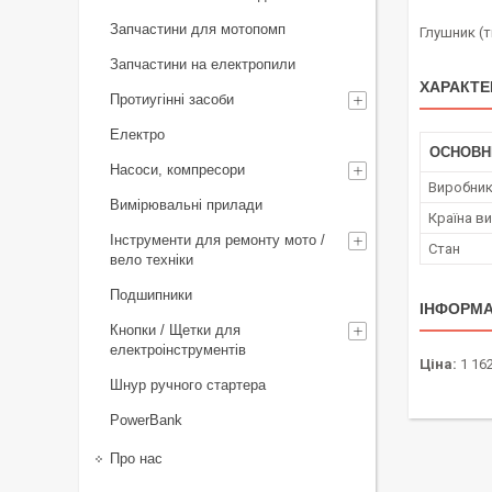
Запчастини для мотопомп
Глушник (т
Запчастини на електропили
ХАРАКТЕ
Протиугінні засоби
Електро
ОСНОВН
Насоси, компресори
Виробни
Вимірювальні прилади
Країна в
Інструменти для ремонту мото /
Стан
вело техніки
Подшипники
ІНФОРМА
Кнопки / Щетки для
електроінструментів
Ціна:
1 162
Шнур ручного стартера
PowerBank
Про нас