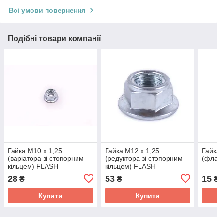
Всі умови повернення
Подібні товари компанії
Гайка М10 х 1,25
Гайка М12 x 1,25
Гайк
(варіатора зі стопорним
(редуктора зі стопорним
(фл
кільцем) FLASH
кільцем) FLASH
28
53
15
₴
₴
Купити
Купити