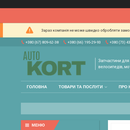
Зараз компанія не може швидко обробляти замовл
+380 (67) 809-62-38
+380 (66) 195-29-93
+380 (73) 4
Запчастини для 
велосипедів, мо
ГОЛОВНА
ТОВАРИ ТА ПОСЛУГИ
ПРО 