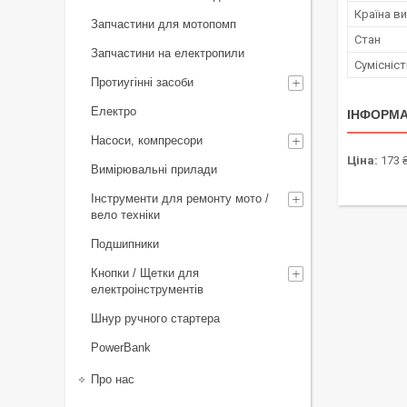
Країна в
Запчастини для мотопомп
Стан
Запчастини на електропили
Сумісніс
Протиугінні засоби
Електро
ІНФОРМА
Насоси, компресори
Ціна:
173 
Вимірювальні прилади
Інструменти для ремонту мото /
вело техніки
Подшипники
Кнопки / Щетки для
електроінструментів
Шнур ручного стартера
PowerBank
Про нас