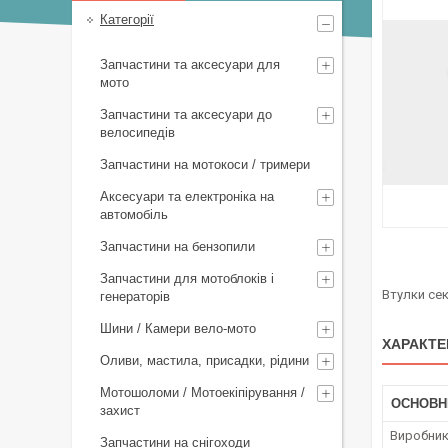
Категорії
Запчастини та аксесуари для
мото
Запчастини та аксесуари до
велосипедів
Запчастини на мотокоси / тримери
Аксесуари та електроніка на
автомобіль
Запчастини на бензопили
Запчастини для мотоблоків і
Втулки се
генераторів
Шини / Камери вело-мото
ХАРАКТЕ
Оливи, мастила, присадки, рідини
Мотошоломи / Мотоекіпірування /
ОСНОВН
захист
Виробни
Запчастини на снігоходи