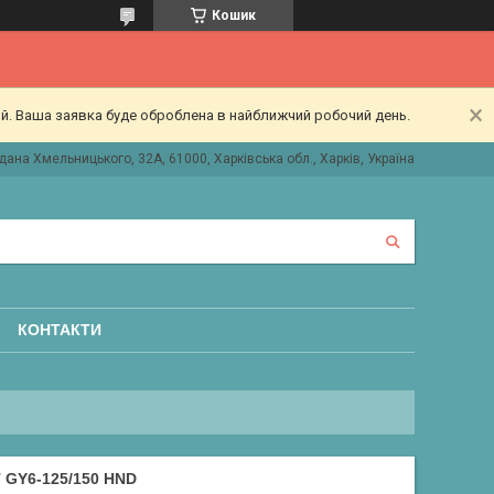
Кошик
ий. Ваша заявка буде оброблена в найближчий робочий день.
дана Хмельницького, 32А, 61000, Харківська обл., Харків, Україна
КОНТАКТИ
GY6-125/150 HND