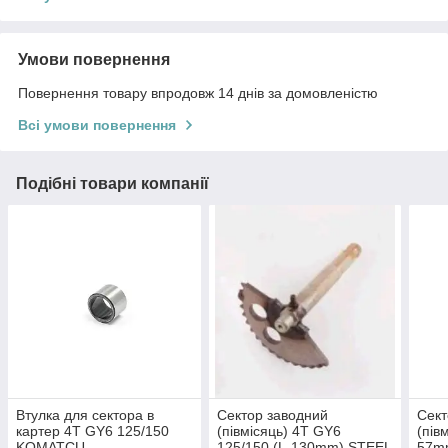
Умови повернення
Повернення товару впродовж 14 днів за домовленістю
Всі умови повернення
Подібні товари компанії
Втулка для сектора в
Сектор заводний
Сект
картер 4T GY6 125/150
(півмісяць) 4T GY6
(пів
KOMATCU
125/150 (L-130mm) STEEL
57mm