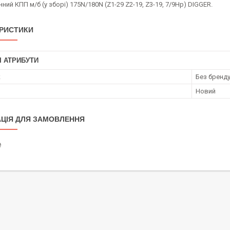
ний КПП м/б (у зборі) 175N/180N (Z1-29 Z2-19, Z3-19, 7/9Hp) DIGGER.
РИСТИКИ
І АТРИБУТИ
к
Без бренд
Новий
ЦІЯ ДЛЯ ЗАМОВЛЕННЯ
₴