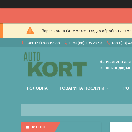
Зараз компанія не може швидко обробляти замовл
+380 (67) 809-62-38
+380 (66) 195-29-93
+380 (73) 4
Запчастини для 
велосипедів, мо
ГОЛОВНА
ТОВАРИ ТА ПОСЛУГИ
ПРО 