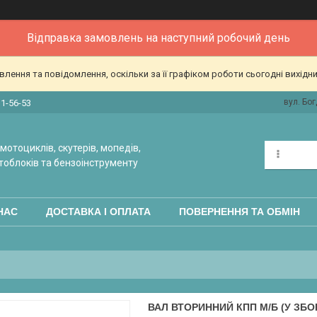
Відправка замовлень на наступний робочий день
ення та повідомлення, оскільки за її графіком роботи сьогодні вихідн
вул. Бог
31-56-53
мотоциклів, скутерів, мопедів,
тоблоків та бензоінструменту
НАС
ДОСТАВКА І ОПЛАТА
ПОВЕРНЕННЯ ТА ОБМІН
ВАЛ ВТОРИННИЙ КПП М/Б (У ЗБОРІ)