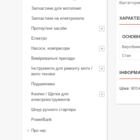
Вал вторин
Запчастини для мотопомп
ХАРАКТЕ
Запчастини на електропили
Протиугінні засоби
ОСНОВН
Електро
Виробни
Насоси, компресори
Стан
Вимірювальні прилади
Інструменти для ремонту мото /
ІНФОРМА
вело техніки
Подшипники
Ціна:
805 
Кнопки / Щетки для
електроінструментів
Шнур ручного стартера
PowerBank
Про нас