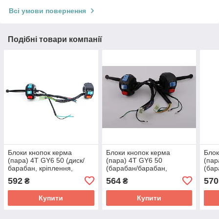
Всі умови повернення
Подібні товари компанії
Блоки кнопок керма
Блоки кнопок керма
Блок
(пара) 4T GY6 50 (диск/
(пара) 4T GY6 50
(пар
барабан, кріплення,
(барабан/барабан,
(бар
важіль) ZUNA
кріплення, важелі)
кріп
592
564
570
₴
₴
Купити
Купити