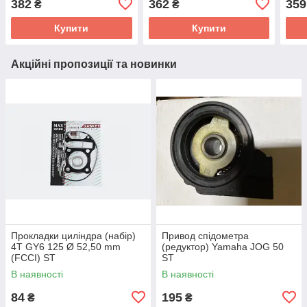
382
362
359
₴
₴
Купити
Купити
Акційні пропозиції та новинки
Прокладки циліндра (набір)
Привод спідометра
4T GY6 125 Ø 52,50 mm
(редуктор) Yamaha JOG 50
(FCCI) ST
ST
В наявності
В наявності
84
195
₴
₴