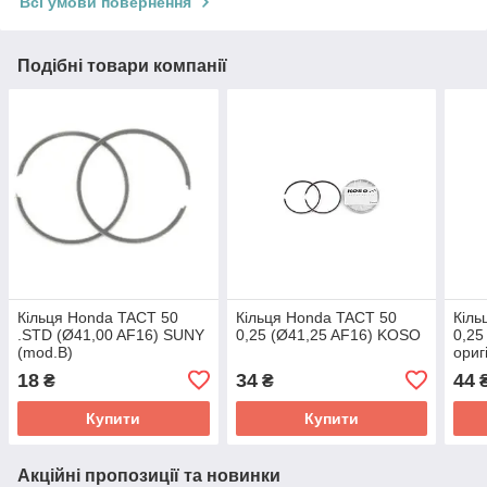
Всі умови повернення
Подібні товари компанії
Кільця Honda TACT 50
Кільця Honda TACT 50
Кіль
.STD (Ø41,00 AF16) SUNY
0,25 (Ø41,25 AF16) KOSO
0,25
(mod.B)
ориг
18
34
44
₴
₴
Купити
Купити
Акційні пропозиції та новинки