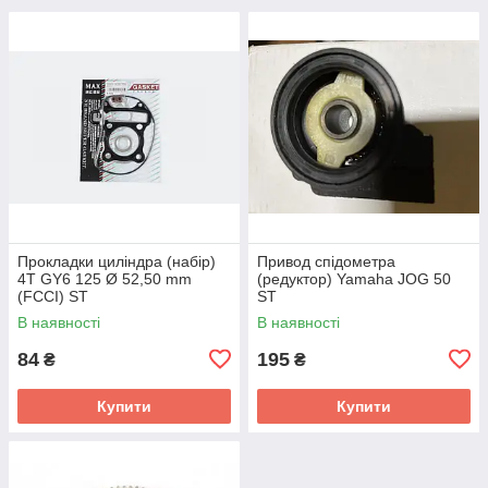
Прокладки циліндра (набір)
Привод спідометра
4T GY6 125 Ø 52,50 mm
(редуктор) Yamaha JOG 50
(FCCI) ST
ST
В наявності
В наявності
84
195
₴
₴
Купити
Купити