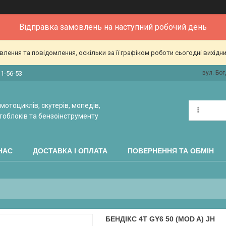
Відправка замовлень на наступний робочий день
ення та повідомлення, оскільки за її графіком роботи сьогодні вихідн
вул. Бог
31-56-53
мотоциклів, скутерів, мопедів,
тоблоків та бензоінструменту
НАС
ДОСТАВКА І ОПЛАТА
ПОВЕРНЕННЯ ТА ОБМІН
БЕНДІКС 4T GY6 50 (MOD A) JH