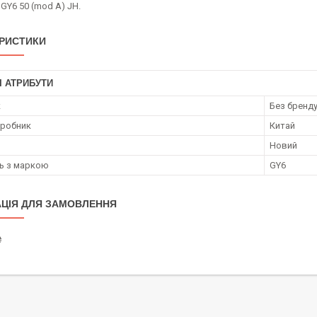
 GY6 50 (mod A) JH.
РИСТИКИ
І АТРИБУТИ
к
Без бренд
иробник
Китай
Новий
ть з маркою
GY6
ЦІЯ ДЛЯ ЗАМОВЛЕННЯ
₴