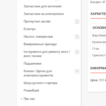
Бендікс 4T
Запчастини для мотопомп
ХАРАКТЕ
Запчастини на електропили
Протиугінні засоби
ОСНОВН
Електро
Виробни
Насоси, компресори
Країна в
Вимірювальні прилади
Стан
Інструменти для ремонту мото /
Сумісніс
вело техніки
Подшипники
ІНФОРМА
Кнопки / Щетки для
електроінструментів
Ціна:
251 
Шнур ручного стартера
PowerBank
Про нас