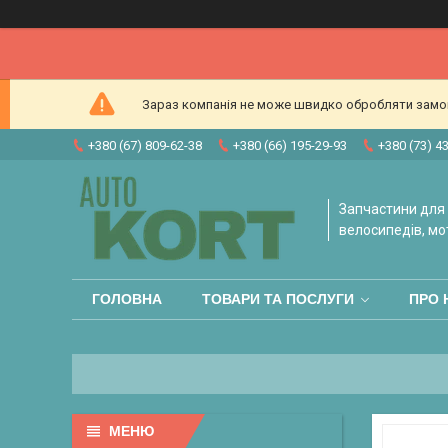
Зараз компанія не може швидко обробляти замовл
+380 (67) 809-62-38
+380 (66) 195-29-93
+380 (73) 4
Запчастини для 
велосипедів, мо
ГОЛОВНА
ТОВАРИ ТА ПОСЛУГИ
ПРО 