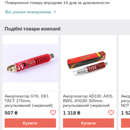
Повернення товару впродовж 14 днів за домовленістю
Всі умови повернення
Подібні товари компанії
Амортизатор GY6, DIO,
Амортизатор AD100, AXIS,
Амо
TACT 275mm,
BWS, JOG90 300mm,
регу
регульований (червоний)
регульований (червоний
NDT
NDT
металік) NDT
507
1 318
1 5
₴
₴
Купити
Купити