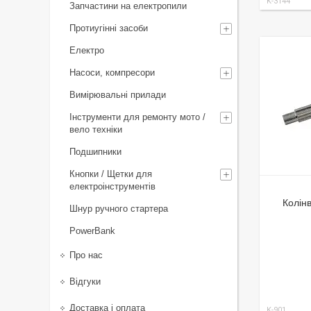
K-3144
Запчастини на електропили
Протиугінні засоби
Електро
Насоси, компресори
Вимірювальні прилади
Інструменти для ремонту мото /
вело техніки
Подшипники
Кнопки / Щетки для
електроінструментів
Колін
Шнур ручного стартера
PowerBank
Про нас
Відгуки
Доставка і оплата
K-901