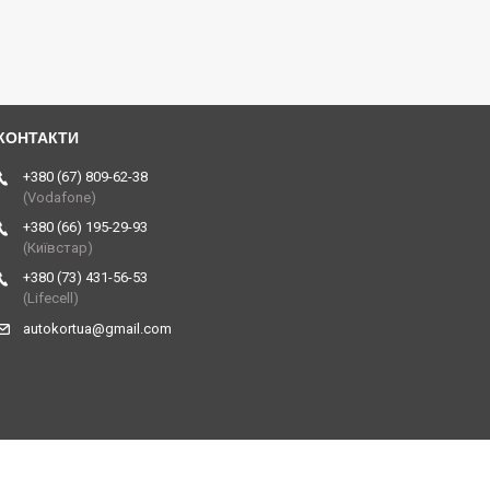
+380 (67) 809-62-38
(Vodafone)
+380 (66) 195-29-93
(Київстар)
+380 (73) 431-56-53
(Lifecell)
autokortua@gmail.com