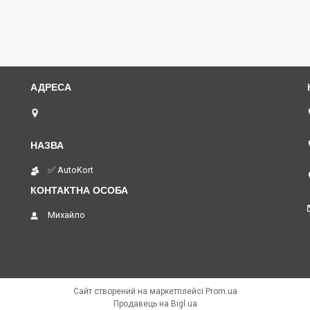
вул. Богдана Хмельницького, 32А, 61000, Харківська
обл., Харків, Україна
✅ AutoKort
Михайло
Сайт створений на маркетплейсі
Prom.ua
Продавець на Bigl.ua