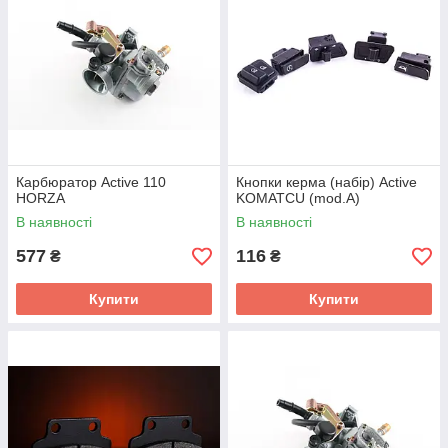
Карбюратор Active 110
Кнопки керма (набір) Active
HORZA
KOMATCU (mod.A)
В наявності
В наявності
577
116
₴
₴
Купити
Купити