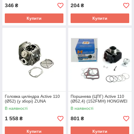
346
204
₴
₴
Купити
Купити
Головка циліндра Active 110
Поршнева (ЦПГ) Active 110
(Ø52) (у зборі) ZUNA
(Ø52,4) (152FMH) HONGWEI
В наявності
В наявності
1 558
801
₴
₴
Купити
Купити