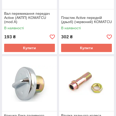
Вал перемикання передач
Active (АКПП) KOMATCU
Пластик Active передній
(mod.A)
(дзьоб) (червоний) KOMATCU
В наявності
В наявності
193
302
₴
₴
Купити
Купити
Кришка бака паливного
Втулка заднього колеса