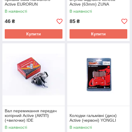
Active EURORUN
Active (63mm) ZUNA
В наявності
В наявності
46
85
₴
₴
Купити
Купити
Вал перемикання передач
копірний Active (АКПП)
Колодки гальмівні (диск)
(+вилочки) IDE
Active (червоні) YONGLI
В наявності
В наявності