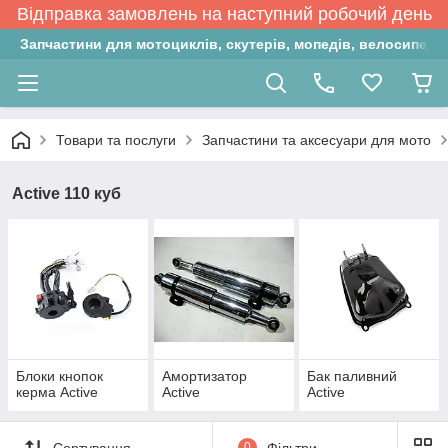
Відправка замовлень на наступний робочий день
Запчастини для мотоциклів, скутерів, мопедів, велосипедів
Товари та послуги
Запчастини та аксесуари для мото
Active 110 куб
Блоки кнопок
Амортизатор
Бак паливний
керма Active
Active
Active
Сортування
0
Фільтри