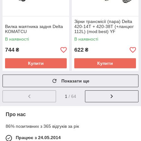
Зірки трансмісії (пара) Delta
Вилка маятника задня Delta
420-14T + 420-38T (+ланцюг
KOMATCU
112L) (mod:best) YF
В наявності
В наявності
744
622
₴
₴
Купити
Купити
Показати ще
1
/ 64
Про нас
86% позитивних з 365 відгуків за рік
Працює з 24.05.2014