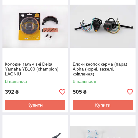
Колодки гальмівні Delta,
Блоки кнопок керма (пара)
Yamaha YB100 (champion)
Alpha (чорні, важелі,
LAONIU
кріплення)
В наявності
В наявності
392
505
₴
₴
Купити
Купити