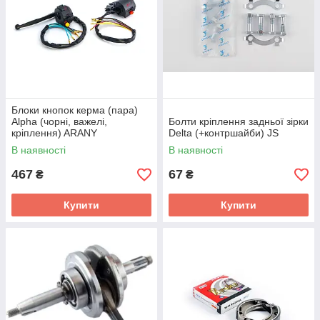
Блоки кнопок керма (пара)
Alpha (чорні, важелі,
Болти кріплення задньої зірки
кріплення) ARANY
Delta (+контршайби) JS
В наявності
В наявності
467
67
₴
₴
Купити
Купити