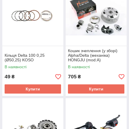
Кошик зчеплення (у зборі)
Кільця Delta 100 0,25
Alpha/Delta (механіка)
(Ø50,25) KOSO
HONGJU (mod:A)
В наявності
В наявності
49
705
₴
₴
Купити
Купити