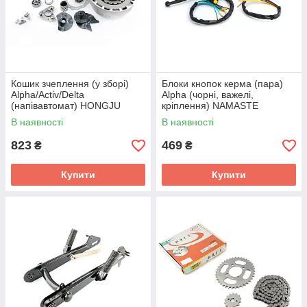
Кошик зчеплення (у зборі)
Блоки кнопок керма (пара)
Alpha/Activ/Delta
Alpha (чорні, важелі,
(напівавтомат) HONGJU
кріплення) NAMASTE
(mod:B)
В наявності
В наявності
823
469
₴
₴
Купити
Купити