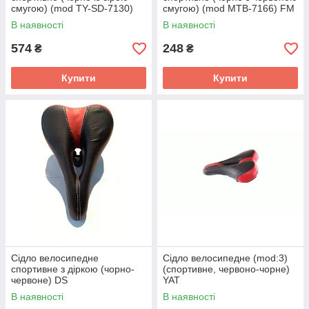
смугою) (mod TY-SD-7130)
смугою) (mod МТВ-7166) FM
KL
В наявності
В наявності
574
248
₴
₴
Купити
Купити
Сідло велосипедне
Сідло велосипедне (mod:3)
спортивне з діркою (чорно-
(спортивне, червоно-чорне)
червоне) DS
YAT
В наявності
В наявності