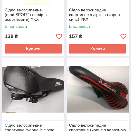
Сідло велосипедне
Сідло велосипедне
(mod:SPORT) (колір в
спортивне з діркою (чорно-
асортименті) YKX
синє) YKX
В наявності
В наявності
138
157
₴
₴
Купити
Купити
Сідло велосипедне
Сідло велосипедне
спортивне (чорне із сірою
спортивне (чорне з червоною