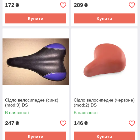
172
289
₴
₴
Купити
Купити
Сідло велосипедне (синє)
Сідло велосипедне (червоне)
(mod:9) DS
(mod:2) DS
В наявності
В наявності
247
146
₴
₴
Купити
Купити