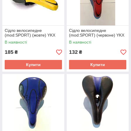
Сідло велосипедне
Сідло велосипедне
(mod:SPORT) (жовте) YKX
(mod:SPORT) (червоне) YKX
В наявності
В наявності
185
132
₴
₴
Купити
Купити