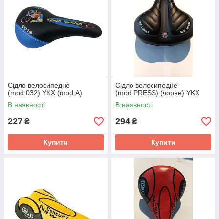
Сідло велосипедне
Сідло велосипедне
(mod:032) YKX (mod.A)
(mod:PRESS) (чорне) YKX
В наявності
В наявності
227
294
₴
₴
Купити
Купити